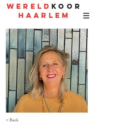
WERELD
KOOR
HAARLEM
< Back