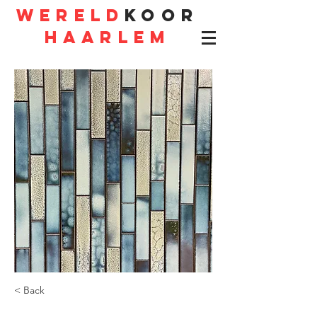
WERELD
KOOR
HAARLEM
< Back